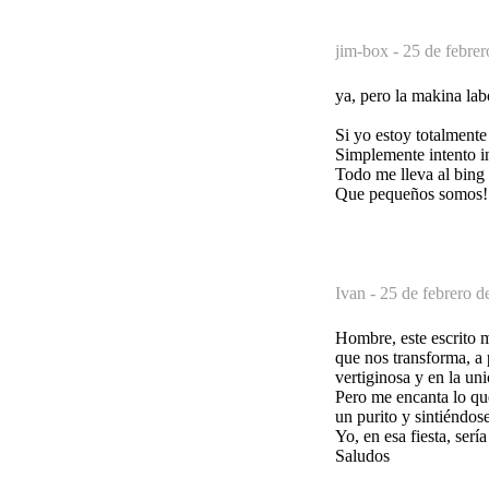
jim-box -
25 de febrer
ya, pero la makina lab
Si yo estoy totalmente
Simplemente intento i
Todo me lleva al bing
Que pequeños somos!
Ivan -
25 de febrero d
Hombre, este escrito m
que nos transforma, a
vertiginosa y en la un
Pero me encanta lo que
un purito y sintiéndos
Yo, en esa fiesta, serí
Saludos