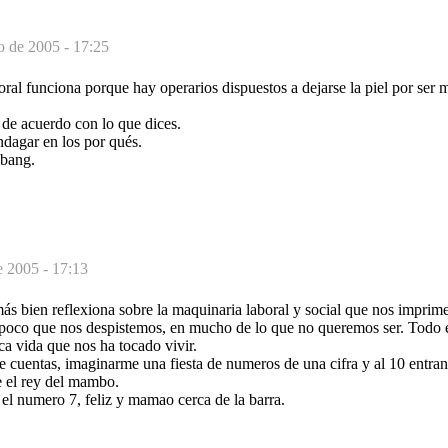
o de 2005 - 17:25
oral funciona porque hay operarios dispuestos a dejarse la piel por ser m
 de acuerdo con lo que dices.
ndagar en los por qués.
 bang.
e 2005 - 17:13
ás bien reflexiona sobre la maquinaria laboral y social que nos imprime
 poco que nos despistemos, en mucho de lo que no queremos ser. Todo 
ica vida que nos ha tocado vivir.
 cuentas, imaginarme una fiesta de numeros de una cifra y al 10 entran
e el rey del mambo.
a el numero 7, feliz y mamao cerca de la barra.