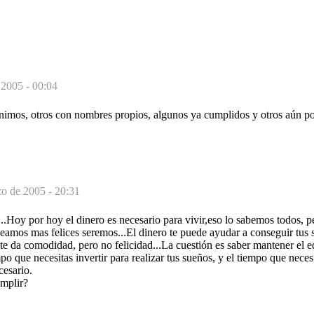
 2005 - 00:04
imos, otros con nombres propios, algunos ya cumplidos y otros aún po
o de 2005 - 20:31
.Hoy por hoy el dinero es necesario para vivir,eso lo sabemos todos, 
eamos mas felices seremos...El dinero te puede ayudar a conseguir tus 
 te da comodidad, pero no felicidad...La cuestión es saber mantener el eq
mpo que necesitas invertir para realizar tus sueños, y el tiempo que necesi
cesario.
mplir?