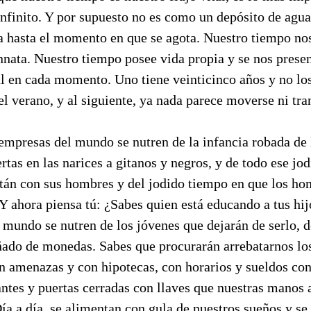
nfinito. Y por supuesto no es como un depósito de agua
 hasta el momento en que se agota. Nuestro tiempo no
nnata. Nuestro tiempo posee vida propia y se nos prese
al en cada momento. Uno tiene veinticinco años y no los
l verano, y al siguiente, ya nada parece moverse ni tran
empresas del mundo se nutren de la infancia robada de 
ertas en las narices a gitanos y negros, y de todo ese j
stán con sus hombres y del jodido tiempo en que los ho
Y ahora piensa tú: ¿Sabes quien está educando a tus hij
 mundo se nutren de los jóvenes que dejarán de serlo, 
ado de monedas. Sabes que procurarán arrebatarnos lo
on amenazas y con hipotecas, con horarios y sueldos co
antes y puertas cerradas con llaves que nuestras manos
ía a día, se alimentan con gula de nuestros sueños y s