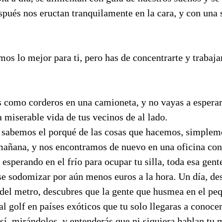
spués nos eructan tranquilamente en la cara, y con una 
mos lo mejor para ti, pero has de concentrarte y trabaj
 como corderos en una camioneta, y no vayas a esperar
 miserable vida de tus vecinos de al lado.
sabemos el porqué de las cosas que hacemos, simplem
añana, y nos encontramos de nuevo en una oficina con 
e esperando en el frío para ocupar tu silla, toda esa gen
se sodomizar por aún menos euros a la hora. Un día, de
 del metro, descubres que la gente que husmea en el pe
al golf en países exóticos que tu solo llegaras a conocer
así, mirándolos, y entenderás que ni siquiera hablan tu