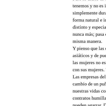
tenemos y no es i
simplemente dura
forma natural e i
distinto y especi
nunca más; pasa e
misma manera.
Y pienso que las 
asiáticos y de pu
las mujeres no e
con sus mujeres. 
Las empresas del
cambio de un puñ
nuestras vidas c
contratos humill
pueden agarrar. D