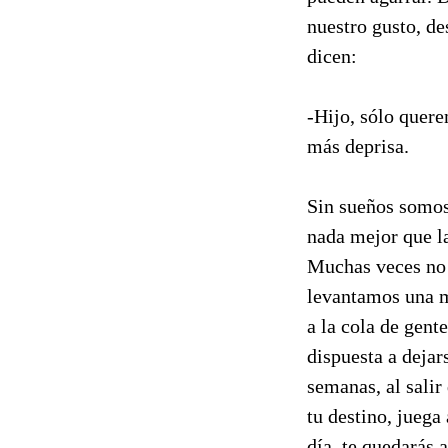
nuestro gusto, de
dicen:
-Hijo, sólo quere
más deprisa.
Sin sueños somos
nada mejor que la
Muchas veces no 
levantamos una m
a la cola de gent
dispuesta a dejar
semanas, al salir
tu destino, juega 
día, te quedarás 