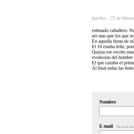
jim-box -
25 de febrer
estimado caballero. No
ser mas que los que n
En aquella fiesta de nú
El 10 estaba feliz, por
Quizas ese escrito ma
evolucion del hombre 
El que cazaba el prime
Al final todas las h
Nombre
E-mail
No será mo