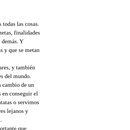
todas las cosas.
etas, finalidades
s demás. Y
s y que se metan
ares, y también
es del mundo.
a cambio de un
 en conseguir el
atatas o servimos
es lejanos y
.
portante que