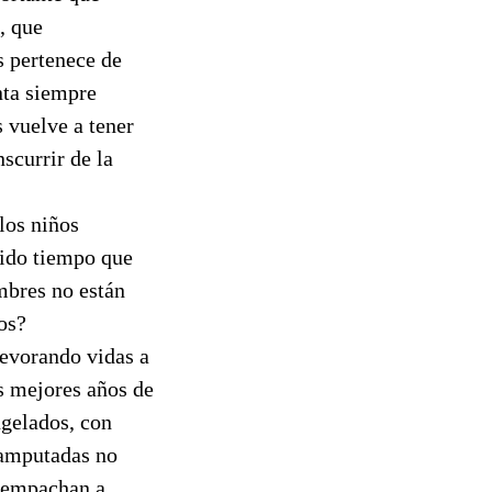
, que
s pertenece de
nta siempre
 vuelve a tener
scurrir de la
los niños
odido tiempo que
mbres no están
os?
devorando vidas a
s mejores años de
ngelados, con
 amputadas no
e empachan a