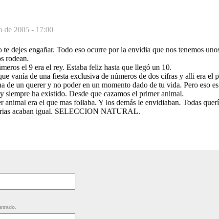
o de 2005 - 17:00
 te dejes engañar. Todo eso ocurre por la envidia que nos tenemos unos
os rodean.
meros el 9 era el rey. Estaba feliz hasta que llegó un 10.
que vanía de una fiesta exclusiva de números de dos cifras y alli era el 
na de un querer y no poder en un momento dado de tu vida. Pero eso es 
y siempre ha existido. Desde que cazamos el primer animal.
r animal era el que mas follaba. Y los demás le envidiaban. Todas querí
istorias acaban igual. SELECCION NATURAL.
strado.