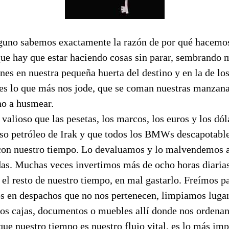
uno sabemos exactamente la razón de por qué hacemos 
ue hay que estar haciendo cosas sin parar, sembrando m
es en nuestra pequeña huerta del destino y en la de lo
es lo que más nos jode, que se coman nuestras manzana
no a husmear.
valioso que las pesetas, los marcos, los euros y los dól
oso petróleo de Irak y que todos los BMWs descapotabl
con nuestro tiempo. Lo devaluamos y lo malvendemos 
s. Muchas veces invertimos más de ocho horas diarias
 el resto de nuestro tiempo, en mal gastarlo. Freímos p
s en despachos que no nos pertenecen, limpiamos lugar
os cajas, documentos o muebles allí donde nos ordenan
 que nuestro tiempo es nuestro flujo vital, es lo más im