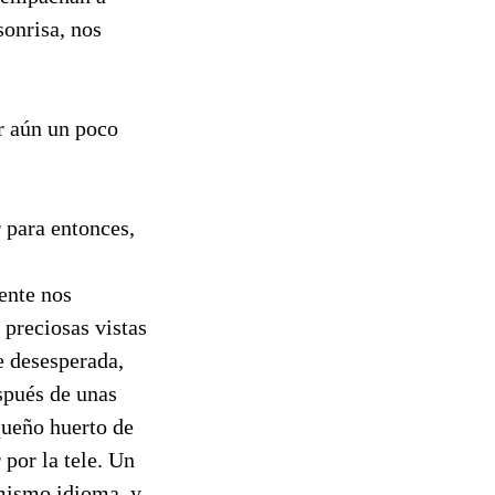
sonrisa, nos
ar aún un poco
 para entonces,
ente nos
preciosas vistas
te desesperada,
spués de unas
queño huerto de
 por la tele. Un
 mismo idioma, y