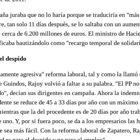
ña juraba que no lo haría porque se traduciría en "más
e, tan solo 11 días después, se lo saltaba con un aumen
 cerca de 6.200 millones de euros. El ministro de Haci
ificaba bautizándolo como "recargo temporal de solidar
el despido
amente agresiva" reforma laboral, tal y como la llamó 
Guindos, Rajoy volvió a faltar a su palabra. "El PP no
do", decían sus dirigentes en campaña. Ahora la indemn
ente se reduce de 45 a 33 días por año con un máximo
entras que la del procedente es de 20 días por año tra
uno. Y, por si fuera poco, se da a los empresarios las 
e sea más fácil. Con la reforma laboral de Zapatero, Ra
d es para el despido y no para el empleo".