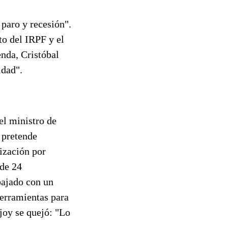
 paro y recesión".
to del IRPF y el
enda, Cristóbal
idad".
el ministro de
 pretende
ización por
 de 24
bajado con un
herramientas para
joy se quejó: "Lo