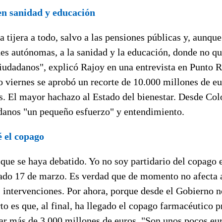
en sanidad y educación
a tijera a todo, salvo a las pensiones públicas y, aunq
s autónomas, a la sanidad y la educación, donde no qui
iudadanos", explicó Rajoy en una entrevista en Punto R
 viernes se aprobó un recorte de 10.000 millones de eu
os. El mayor hachazo al Estado del bienestar. Desde Co
adanos "un pequeño esfuerzo" y entendimiento.
é el copago
que se haya debatido. Yo no soy partidario del copago 
sado 17 de marzo. Es verdad que de momento no afecta a
as intervenciones. Por ahora, porque desde el Gobierno n
rto es que, al final, ha llegado el copago farmacéutico 
ar más de 3.000 millones de euros. "Son unos pocos eur