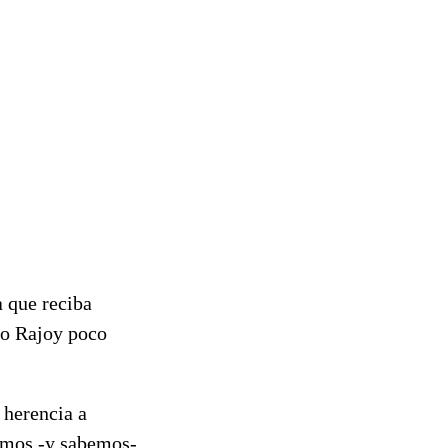
a que reciba
ijo Rajoy poco
 herencia a
íamos -y sabemos-