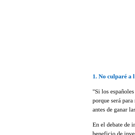
1. No culparé a l
"Si los españoles
porque será para 
antes de ganar la
En el debate de i
beneficio de inv