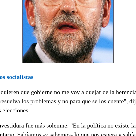
os socialistas
 quieren que gobierne no me voy a quejar de la herenci
resuelva los problemas y no para que se los cuente", d
s elecciones.
nvestidura fue más solemne: "En la política no existe la
entario. Sabíamos -y sabemos- lo que nos espera y sab