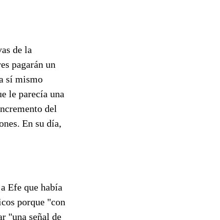
vas de la
res pagarán un
 a sí mismo
e le parecía una
 incremento del
ones. En su día,
 a Efe que había
icos porque "con
ar "una señal de