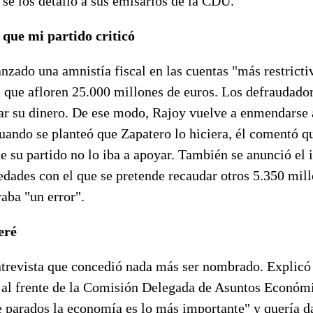
 se los detalló a sus emisarios de la CDU.
o que mi partido criticó
nzado una amnistía fiscal en las cuentas "más restricti
 que afloren 25.000 millones de euros. Los defraudado
r su dinero. De ese modo, Rajoy vuelve a enmendarse
ando se planteó que Zapatero lo hiciera, él comentó qu
e su partido no lo iba a apoyar. También se anunció el
dades con el que se pretende recaudar otros 5.350 mill
aba "un error".
eré
ntrevista que concedió nada más ser nombrado. Explicó
 al frente de la Comisión Delegada de Asuntos Económ
e parados la economía es lo más importante" y quería d