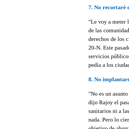
7. No recortaré 
"Le voy a meter l
de las comunidade
derechos de los c
20-N. Este pasado
servicios públic
pedía a los ciud
8. No implantar
"No es un asunto 
dijo Rajoy el pa
sanitarios ni a l
nada. Pero lo cie
objetivo de ahorr