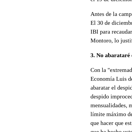
Antes de la campa
El 30 de diciembr
IBI para recaudar
Montoro, lo just
3. No abarataré 
Con la "extremad
Economía Luis de 
abaratar el despi
despido improced
mensualidades, mi
límite máximo de 
que hacer que est
que ha hecho uste