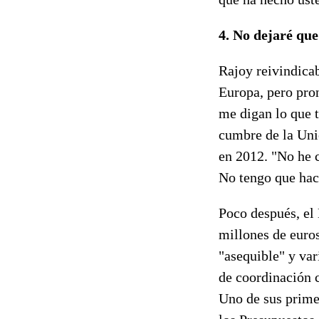
4. No dejaré qu
Rajoy reivindicab
Europa, pero pron
me digan lo que t
cumbre de la Uni
en 2012. "No he c
No tengo que hace
Poco después, el 
millones de euro
"asequible" y va
de coordinación c
Uno de sus primer