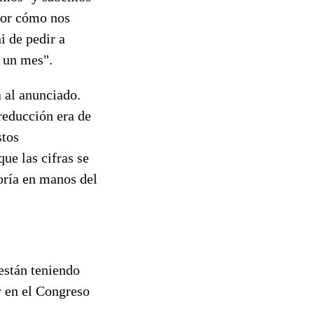
por cómo nos
i de pedir a
e un mes".
a al anunciado.
reducción era de
stos
ue las cifras se
ría en manos del
están teniendo
y en el Congreso