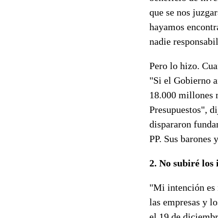
que se nos juzga
hayamos encontra
nadie responsabil
Pero lo hizo. Cua
"Si el Gobierno 
18.000 millones 
Presupuestos", di
dispararon fund
PP. Sus barones y
2. No subiré los
"Mi intención es 
las empresas y l
el 19 de diciemb