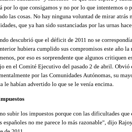
rá por lo que consigamos y no por lo que intentemos o 
do las cosas. No hay ninguna voluntad de mirar atrás n
idades, que ya han sido sustanciadas por las urnas hac
ndo descubrió que el déficit de 2011 no se correspondí
anterior hubiera cumplido sus compromisos este año la 
menos, por eso es sorprendente que algunos critiquen e
jo en el Comité Ejecutivo del pasado 2 de abril. Obvió q
amentalmente por las Comunidades Autónomas, su mayo
a le habían advertido lo que se le venía encima.
 impuestos
no subir los impuestos porque con las dificultades que 
os españoles no me parece lo más razonable", dijo Rajo
re de 2011.