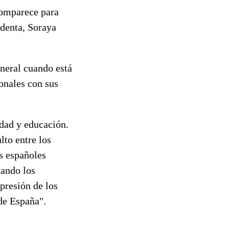
 comparece para
identa, Soraya
neral cuando está
ionales con sus
idad y educación.
lto entre los
os españoles
uando los
presión de los
de España".