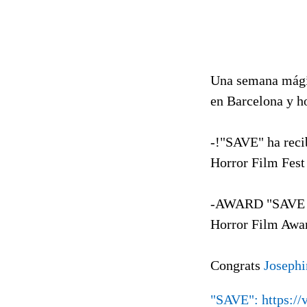
Una semana mágic
en Barcelona y h
-!"SAVE" ha reci
Horror Film Fest
-AWARD "SAVE - 
Horror Film Awar
Congrats
Josephi
"SAVE":
https:/