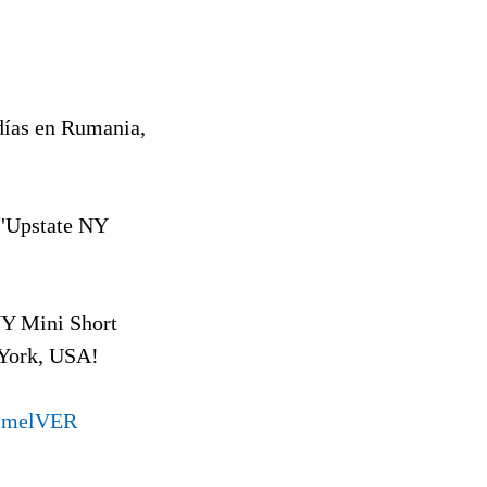
días en Rumania,
 "Upstate NY
NY Mini Short
 York, USA!
lmel
VER