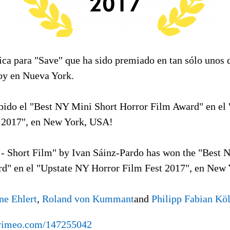
a para "Save" que ha sido premiado en tan sólo unos 
oy en Nueva York.
bido el "Best NY Mini Short Horror Film Award" en el
 2017", en New York, USA!
Short Film" by Ivan Sáinz-Pardo has won the "Best 
d" en el "Upstate NY Horror Film Fest 2017", en New
ne Ehlert
,
Roland von Kummant
and
Philipp Fabian Kö
/vimeo.com/147255042