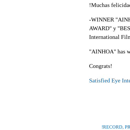
!
Muchas felicida
-WINNER "AINHO
AWARD" y "BEST
International Fi
"AINHOA" has wo
Congrats
!
Satisfied Eye Int
!RECORD, PR