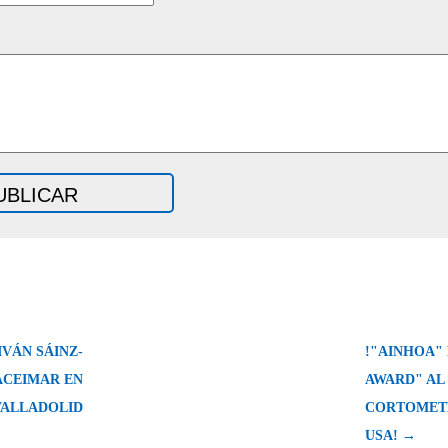
VÁN SÁINZ-
!"AINHOA"
ACEIMAR EN
AWARD" AL
VALLADOLID
CORTOMETR
USA! →