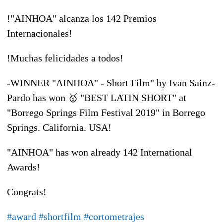
!"AINHOA" alcanza los 142 Premios
Internacionales!
!
Muchas felicidades
a todos!
-WINNER "AINHOA" - Short Film" by Ivan Sainz-
Pardo has won
🥇
"BEST LATIN SHORT" at
"Borrego Springs Film Festival 2019" in Borrego
Springs. California. USA!
"AINHOA" has won already 142 International
Awards!
Congrats
!
#
award
#
shortfilm
#
cortometrajes