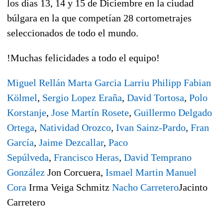
los días 13, 14 y 15 de Diciembre en la ciudad
búlgara en la que competían 28 cortometrajes
seleccionados de todo el mundo.
!
Muchas felicidades
a todo el equipo!
Miguel Rellán
Marta Garcia Larriu
Philipp Fabian
Kölmel
,
Sergio Lopez Eraña
,
David Tortosa
,
Polo
Korstanje
,
Jose Martín Rosete
,
Guillermo Delgado
Ortega
,
Natividad Orozco
,
Ivan Sainz-Pardo
,
Fran
García
,
Jaime Dezcallar
,
Paco
Sepúlveda
,
Francisco Heras
,
David Temprano
González
Jon Corcuera,
Ismael Martin
Manuel
Cora
Irma Veiga Schmitz
Nacho Carretero
Jacinto
Carretero