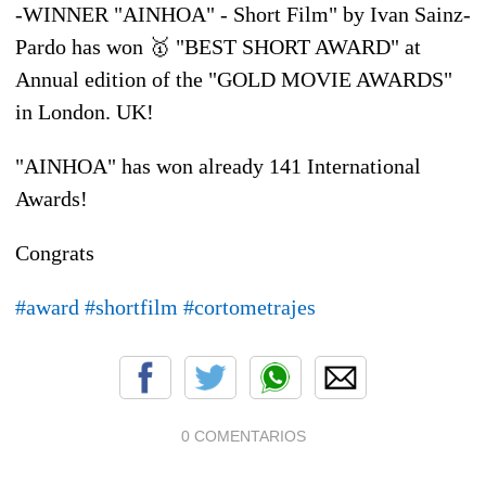
-WINNER "AINHOA" - Short Film" by Ivan Sainz-
Pardo has won
🥇
"BEST SHORT AWARD" at
Annual edition of the "GOLD MOVIE AWARDS"
in London. UK!
"AINHOA" has won already 141 International
Awards!
Congrats
#
award
#
shortfilm
#
cortometrajes
0 COMENTARIOS