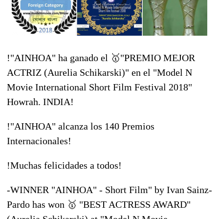
!"AINHOA" ha ganado el
🥇
"PREMIO MEJOR
ACTRIZ (Aurelia Schikarski)" en el "Model N
Movie International Short Film Festival 2018"
Howrah. INDIA!
!"AINHOA" alcanza los 140 Premios
Internacionales!
!
Muchas felicidades
a todos!
-WINNER "AINHOA" - Short Film" by Ivan Sainz-
Pardo has won
🥇
"BEST ACTRESS AWARD"
(Aurelia Schikarski) at "Model N Movie