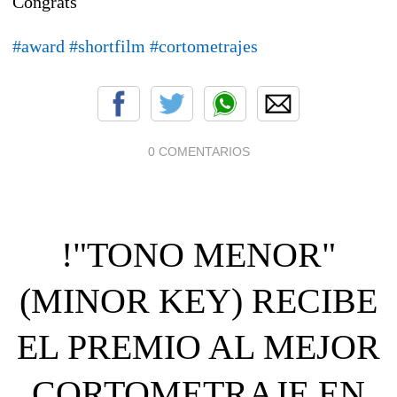
Congrats
#
award
#
shortfilm
#
cortometrajes
0 COMENTARIOS
!"TONO MENOR"
(MINOR KEY) RECIBE
EL PREMIO AL MEJOR
CORTOMETRAJE EN