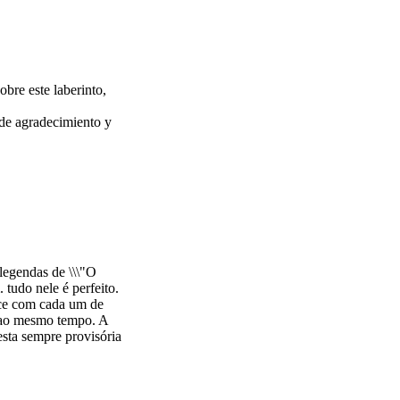
bre este laberinto,
 de agradecimiento y
legendas de \\\"O
tudo nele é perfeito.
ece com cada um de
e ao mesmo tempo. A
esta sempre provisória