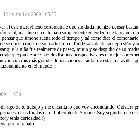
 -
12 de abril de 2009 - 05:55
yer vi este maravilloso cortometraje que sin duda me hizo pensar bastan
ión final, más bien en el tema o simplemente entenderla de la manera m
 pensar que simone sueña todo el tiempo y tal como dice el comentario 
ue se cruza con el de su madre con el fin de sacarla de su depresión y s
r que la niña fue realmente de paseo, murio y se despidio de su madre 
traje que puede ser visto de distintas perspectivas, es el mejor cortomet
un caracol, mis más grandes felicitaciones al autor de estas maravillas 
 razonamiento en el mundo :)
009 - 14:30
ir algo de tu trabajo y me encanta lo que voy encontrando. Quisiera pr
peciales a Los Piratas en el Laberinto de Simone. Soy seguidora de est
io)y tenía curiosidad :)
na por tu trabajo.