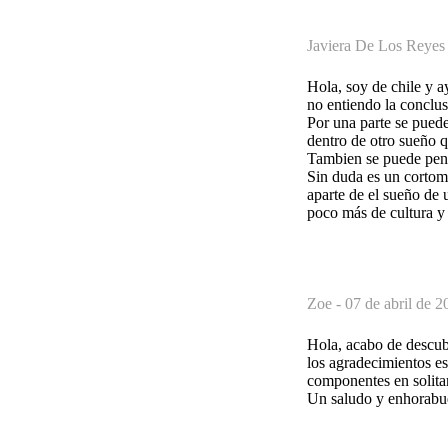
Javiera De Los Reyes
Hola, soy de chile y a
no entiendo la conclus
Por una parte se puede
dentro de otro sueño q
Tambien se puede pensa
Sin duda es un cortome
aparte de el sueño de 
poco más de cultura y
Zoe -
07 de abril de 2
Hola, acabo de descubr
los agradecimientos es
componentes en solitar
Un saludo y enhorabue