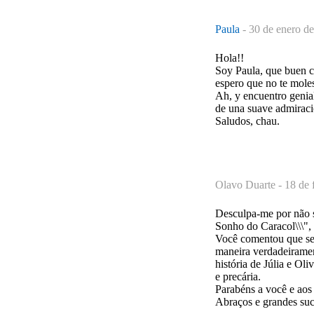
Paula
-
30 de enero de
Hola!!
Soy Paula, que buen co
espero que no te moles
Ah, y encuentro genial
de una suave admiració
Saludos, chau.
Olavo Duarte -
18 de 
Desculpa-me por não s
Sonho do Caracol\\\",
Você comentou que se 
maneira verdadeiramen
história de Júlia e Ol
e precária.
Parabéns a você e aos 
Abraços e grandes suc