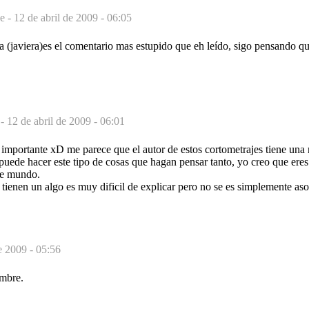
e -
12 de abril de 2009 - 06:05
ba (javiera)es el comentario mas estupido que eh leído, sigo pensando
 -
12 de abril de 2009 - 06:01
mportante xD me parece que el autor de estos cortometrajes tiene una 
uede hacer este tipo de cosas que hagan pensar tanto, yo creo que eres
ste mundo.
tienen un algo es muy dificil de explicar pero no se es simplemente as
e 2009 - 05:56
ombre.