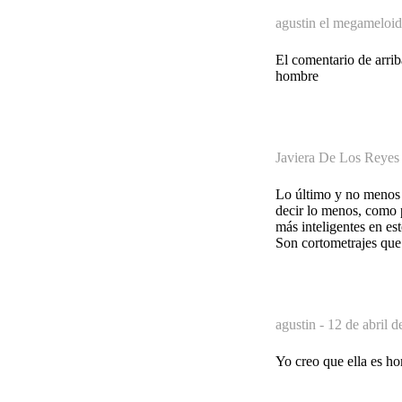
agustin el megameloid
El comentario de arri
hombre
Javiera De Los Reyes
Lo último y no menos i
decir lo menos, como p
más inteligentes en e
Son cortometrajes que 
agustin -
12 de abril d
Yo creo que ella es h