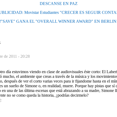
DESCANSE EN PAZ
BLICIDAD: Movistar Estudiantes "CRECER ES SEGUIR CON
!"SAVE" GANA EL "OVERALL WINNER AWARD" EN BERLIN
S
re de 2011 - 20:28
otro día estuvimos viendo en clase de audiovisuales éste corto: El Labe
ó mucho, el ambiente que creas a través de la música y los movimiento
o, después de ver el corto varias veces para ir fijandome hasta en el mí
es un sueño de Simone o, en realidad, muere. Porque hay pistas que sí 
en una de las última escenas que está abrazando a su madre, Simone lle
ente no se como queda la historia, ¿podrías decirmelo?
: