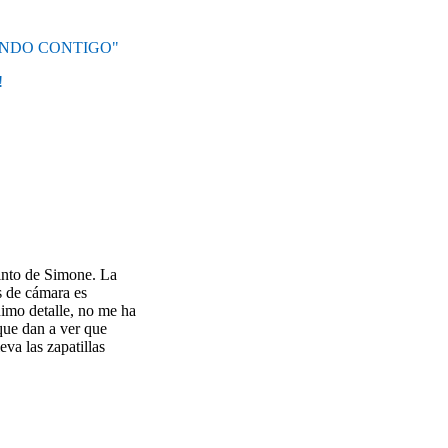
TANDO CONTIGO"
!
rinto de Simone. La
s de cámara es
nimo detalle, no me ha
que dan a ver que
va las zapatillas