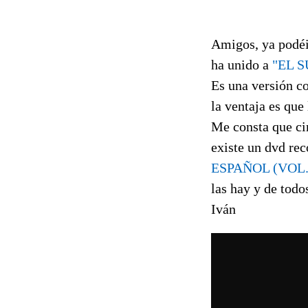
Amigos, ya podéi
ha unido a
"EL 
Es una versión c
la ventaja es que
Me consta que ci
existe un dvd re
ESPAÑOL (VOL.
las hay y de todo
Iván