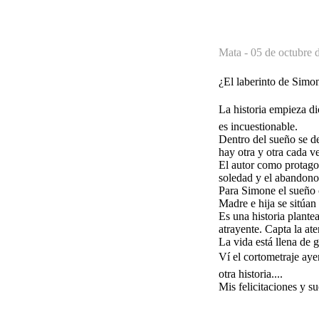
Mata -
05 de octubre 
¿El laberinto de Simon
La historia empieza dic
es incuestionable.
Dentro del sueño se de
hay otra y otra cada 
El autor como protagon
soledad y el abandono
Para Simone el sueño c
Madre e hija se sitúan
Es una historia plante
atrayente. Capta la at
La vida está llena de 
Ví el cortometraje aye
otra historia....
Mis felicitaciones y s