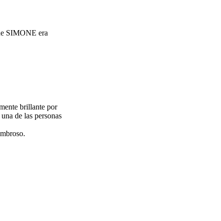
 que SIMONE era
mente brillante por
 una de las personas
ombroso.