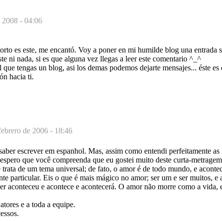
 2008 - 04:06
rto es este, me encantó. Voy a poner en mi humilde blog una entrada so
te ni nada, si es que alguna vez llegas a leer este comentario ^_^
 que tengas un blog, asi los demas podemos dejarte mensajes... éste es
n hacia ti.
febrero de 2006 - 18:46
aber escrever em espanhol. Mas, assim como entendi perfeitamente as 
 espero que você compreenda que eu gostei muito deste curta-metragem. 
trata de um tema universal; de fato, o amor é de todo mundo, e acont
te particular. Eis o que é mais mágico no amor; ser um e ser muitos, 
iver aconteceu e acontece e acontecerá. O amor não morre como a vida, 
atores e a toda a equipe.
essos.