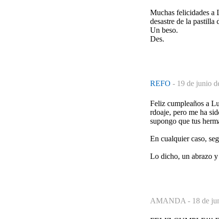
Muchas felicidades a L
desastre de la pastilla
Un beso.
Des.
REFO
-
19 de junio d
Feliz cumpleaños a Lu
rdoaje, pero me ha sid
supongo que tus herma
En cualquier caso, se
Lo dicho, un abrazo y 
AMANDA -
18 de ju