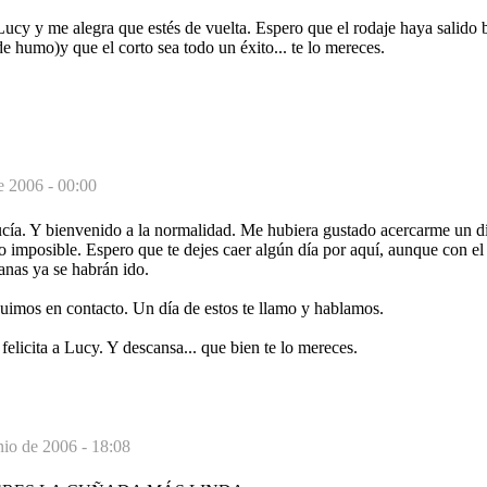
ucy y me alegra que estés de vuelta. Espero que el rodaje haya salido b
 de humo)y que el corto sea todo un éxito... te lo mereces.
e 2006 - 00:00
cía. Y bienvenido a la normalidad. Me hubiera gustado acercarme un día
o imposible. Espero que te dejes caer algún día por aquí, aunque con el
nas ya se habrán ido.
guimos en contacto. Un día de estos te llamo y hablamos.
felicita a Lucy. Y descansa... que bien te lo mereces.
nio de 2006 - 18:08