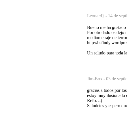
Leonard} -
14 de sept
Bueno me ha gustado v
Por otro lado os dejo
mediometraje de terror
http://bsfindy.wordpr
Un saludo para toda l
Jim-Box -
03 de septi
gracias a todos por lo
estoy muy ilusionado 
Refo. :-)
Saludetes y espero que