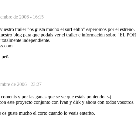
iembre de 2006 - 16:15
uestro trailer "os gusta mucho el surf ehhh" esperomos por el estreno.
 nuestro blog para que podais ver el trailer e información sobre "EL P
 totalmente independiente.
ess.com
a peña
embre de 2006 - 23:27
s coments y por las ganas que se ve que estais poniendo. :-)
con este proyecto conjunto con Ivan y dirk y ahora con todos vosotros.
 os guste mucho el corto cuando lo veais enterito.