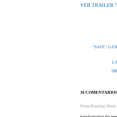
VER TRAILER 
"SAVE" GAN
LA
!M
16 COMENTARIO
Puma Running Shoes
transformation the tren