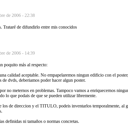
bre de 2006 - 22:38
. Trataré de difundirlo entre mis conocidos
bre de 2006 - 14:39
n poquito más al respecto:
 una calidad aceptable. No empapelaremos ningun edificio con el poster
s de dvds, deberiamos poder hacer algun poster.
 por no meternos en problemas. Tampoco vamos a enriquecernos ningun
odo lo que podais de que se pueden utilizar libremente.
de los de direccion y el TITULO, podeis inventarlos temporalmente, al 
s.
as definidas ni tamaños o normas concretas.