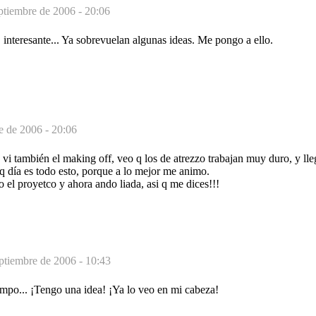
ptiembre de 2006 - 20:06
interesante... Ya sobrevuelan algunas ideas. Me pongo a ello.
e de 2006 - 20:06
 vi también el making off, veo q los de atrezzo trabajan muy duro, y lle
 q día es todo esto, porque a lo mejor me animo.
o el proyetco y ahora ando liada, asi q me dices!!!
ptiembre de 2006 - 10:43
empo... ¡Tengo una idea! ¡Ya lo veo en mi cabeza!