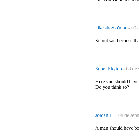
nike shox o'nine
-
09 
Sit not sad because tha
Supra Skytop
-
08 de 
Here you should have a 
Do you think so?
Jordan 11
-
08 de sept
A man should have bo