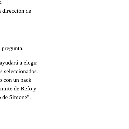
s.
a dirección de
r pregunta.
ayudará a elegir
rs seleccionados.
o con un pack
imite de Refo y
to de Simone".