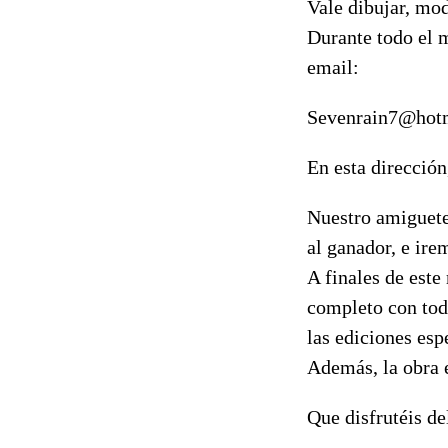
Vale dibujar, mode
Durante todo el 
email:
Sevenrain7@hot
En esta dirección
Nuestro amiguet
al ganador, e ire
A finales de est
completo con todo
las ediciones esp
Además, la obra el
Que disfrutéis del