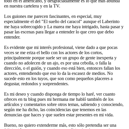
todo en el americano, y desgraciadamente es lo que más abunda
en nuestra cartelera y en la TV.
Los guiones me parecen fascinantes, en especial, muy
especialmente el del "El sueño del caracol" aunque el Laberinto
me haya sobrecogido y La marea me haya intrigado, hasta pasar y
pasar las escenas para llegar a entender lo que creo que debo
entender.
Es evidente que mi interés profesional, viene dado a que pocas
veces se me eriza el bello con los actores de los cortos,
principalmente porque suele ser un grupo de gente inexperta y
cuando no adolecen de un ajo, es por una cebolla, o falla la
dirección, o el guión, y cuando eso está bien, entonces fallan los
actores, entendiendo que eso lo da la escasez de medios. No
sucede esto en los tuyos, que son como pequeños placeres a
degustar, redondos y sorprendentes.
Es mi deseo y cuando disponga de tiempo lo haré, ver cuanto
ofreces en tu blog pues mi hermana me habló también de los
artículos y comentarios sobre otros temas, sabiendo y conociendo,
según me ha dicho, las coincidencias que tenemos en las
denuncias que haces y que suelen estar presentes en mi vida.
Bueno, no quiero extenderme más, esto sólo pretendia ser una