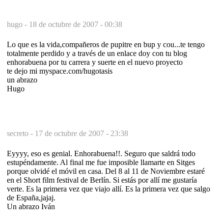
hugo -
18 de octubre de 2007 - 00:38
Lo que es la vida,compañeros de pupitre en bup y cou...te tengo
totalmente perdido y a través de un enlace doy con tu blog
enhorabuena por tu carrera y suerte en el nuevo proyecto
te dejo mi myspace.com/hugotasis
un abrazo
Hugo
secreto -
17 de octubre de 2007 - 23:38
Eyyyy, eso es genial. Enhorabuena!!. Seguro que saldrá todo
estupéndamente. Al final me fue imposible llamarte en Sitges
porque olvidé el móvil en casa. Del 8 al 11 de Noviembre estaré
en el Short film festival de Berlín. Si estás por allí me gustaría
verte. Es la primera vez que viajo allí. Es la primera vez que salgo
de España,jajaj.
Un abrazo Iván