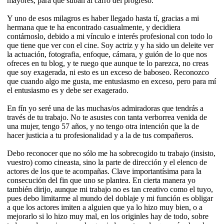
mayores, para que suban al carro del progreso.
Y uno de esos milagros es haber llegado hasta tí, gracias a mi
hermana que te ha encontrado casualmente, y decidiera
contárnoslo, debido a mi vínculo e interés profesional con todo lo
que tiene que ver con el cine. Soy actriz y y ha sido un deleite ver
la actuación, fotografia, enfoque, cámara, y guión de lo que nos
ofreces en tu blog, y te ruego que aunque te lo parezca, no creas
que soy exagerada, ni esto es un exceso de baboseo. Reconozco
que cuando algo me gusta, me entusiasmo en exceso, pero para mí
el entusiasmo es y debe ser exagerado.
En fín yo seré una de las muchas/os admiradoras que tendrás a
través de tu trabajo. No te asustes con tanta verborrea venida de
una mujer, tengo 57 años, y no tengo otra intención que la de
hacer justicia a tu profesionalidad y a la de tus compañeros.
Debo reconocer que no sólo me ha sobrecogido tu trabajo (insisto,
vuestro) como cineasta, sino la parte de dirección y el elenco de
actores de los que te acompañas. Clave importantísima para la
consecución del fin que uno se plantea. En cierta manera yo
también dirijo, aunque mi trabajo no es tan creativo como el tuyo,
pues debo limitarme al mundo del doblaje y mi función es obligar
a que los actores imiten a alguien que ya lo hizo muy bien, o a
mejorarlo si lo hizo muy mal, en los originles hay de todo, sobre