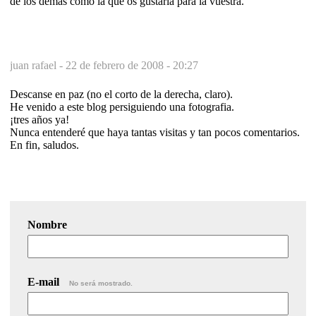
de los demas como la que os gustaria para la vuestra.
juan rafael -
22 de febrero de 2008 - 20:27
Descanse en paz (no el corto de la derecha, claro).
He venido a este blog persiguiendo una fotografia.
¡tres años ya!
Nunca entenderé que haya tantas visitas y tan pocos comentarios.
En fin, saludos.
Nombre
E-mail
No será mostrado.