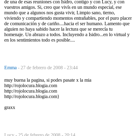
de una de esas reuniones con Isidro, contigo y con Lucy, y con
vuestros amigos. Si, creo que vivís en un mundo especial, ese
mundo que a algunos nos gusta vivir, Limpio sano, tierno,
viviendo y compartiendo momentos entrañables, por el puro placer
de comunicación y de cariño....hacia el ser humano. Lamento que
alguien no haya sabido hacer la lectura que se merecía tu
homenaje. Un abrazo a todos. Incluyendo a Isidro...en lo virtual y
en los sentimientos todo es posible....
Emma
-
27 de febrero de 2008 - 23:44
muy buena la pagina, si podes pasate x la mia
http://rojolocura.blogia.com
http://rojolocura.blogia.com
http://rojolocura.blogia.com}
graxx
Lucy -
25 de febrero de 2008 - 20:14