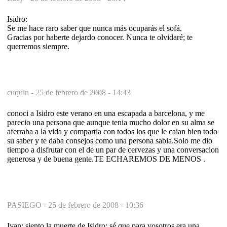
Isidro:
Se me hace raro saber que nunca más ocuparás el sofá.
Gracias por haberte dejardo conocer. Nunca te olvidaré; te
querremos siempre.
cuquin -
25 de febrero de 2008 - 14:43
conoci a Isidro este verano en una escapada a barcelona, y me
parecio una persona que aunque tenia mucho dolor en su alma se
aferraba a la vida y compartia con todos los que le caian bien todo
su saber y te daba consejos como una persona sabia.Solo me dio
tiempo a disfrutar con el de un par de cervezas y una conversacion
generosa y de buena gente.TE ECHAREMOS DE MENOS .
PASIEGO -
25 de febrero de 2008 - 10:36
Ivan: siento la muerte de Isidro; sé que para vosotros era una