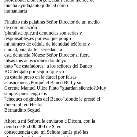
mucha ayuda,tanto judicial cómo
humanitaria
Finalizo mis palabras Señor Director de un medio
de comunicación
'pluralista',que,mi denuncias son serias y
responsables,es por eso que pongo
mi número de cédula de identidad,teléfono,y
ciudad,para darle "seriedad" a
esta denuncia.Nótese Señor Director,si fuera
falsas mis acusaciones donde yo
trato "de estafadores" a los señores del Banco
BCI,tengalo por seguro que yo
ya estaría preso en la cárcel por falsas
acusaciones.¿Porqué el Banco BCI y su
Gerente Manuel Ulloa Pinto "guardan silencio?.Muy
simple: pues tengo los
"cheques originales del Banco",donde le prestó el
dinero al reo Héctor
Bernardino Seguel
Ahora a mi Señora la enviaron a Dicom, con la
deuda de 85.000.000 de $, en
consecuencia que, mi Señora jamás pisó las