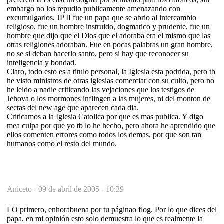
embargo no los repudio publicamente amenazando con
excumulgarlos, JP II fue un papa que se abrio al intercambio
religioso, fue un hombre instruido, dogmatico y prudente, fue un
hombre que dijo que el Dios que el adoraba era el mismo que las
otras religiones adoraban. Fue en pocas palabras un gran hombre,
no se si deban hacerlo santo, pero si hay que reconocer su
inteligencia y bondad.
Claro, todo esto es a titulo personal, la Iglesia esta podrida, pero tb
he visto ministros de otras iglesias comerciar con su culto, pero no
he leido a nadie criticando las vejaciones que los testigos de
Jehova o los mormones inflingen a las mujeres, ni del monton de
sectas del new age que aparecen cada dia.
Criticamos a la Iglesia Catolica por que es mas publica. Y digo
mea culpa por que yo tb lo he hecho, pero ahora he aprendido que
ellos comenten errores como todos los demas, por que son tan
humanos como el resto del mundo.
Aniceto -
09 de abril de 2005 - 10:39
LO primero, enhorabuena por tu páginao flog. Por lo que dices del
papa, en mi opinión esto solo demuestra lo que es realmente la