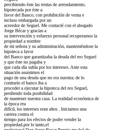
percibiendo èste las rentas de arrendamiento,
hipotecada por éste a
favor del Banco, con prohibición de venta e
incluso embargada por un
acreedor de Seguel. Me contacté con el abogado
Jorge Bécar y gracias a
su intervención y esfuerzo personal recuperamos la
propiedad a nombre
de mi señora y su administración, manteniéndose la
hipoteca a favor
del Banco que garantizaba la deuda del reo Seguel
y que éste no pagaba y
que cada día subía por los intereses. Ante esta
situación asumimos el
pago de una deuda que no era nuestra; de lo
contrario el banco iba a
proceder a ejecutar la hipoteca del reo Seguel,
perdiendo toda posibilidad
de mantener nuestra casa. La realidad económica de
la època era
difícil, los intereses eran altos . Iniciamos una
carrera contra el
tiempo para los efectos de poder vender la
propiedad.por lo tanto,el
profesional Don Jorge Becar Pereira me fué de