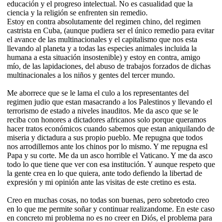
educación y el progreso intelectual. No es casualidad que la
ciencia y la religión se enfrenten sin remedio.
Estoy en contra absolutamente del regimen chino, del regimen
castrista en Cuba, (aunque pudiera ser el único remedio para evitar
el avance de las multinacionales y el capitalismo que nos esta
llevando al planeta y a todas las especies animales incluida la
humana a esta situación insostenible) y estoy en contra, amigo
mío, de las lapidaciones, del abuso de trabajos forzados de dichas
multinacionales a los niños y gentes del tercer mundo.
Me aborrece que se le lama el culo a los representantes del
regimen judio que estan masacrando a los Palestinos y llevando el
terrorismo de estado a niveles inauditos. Me da asco que se le
reciba con honores a dictadores africanos solo porque queramos
hacer tratos económicos cuando sabemos que estan aniquilando de
miseria y dictadura a sus propio pueblo. Me repugna que todos
nos arrodillemos ante los chinos por lo mismo. Y me repugna esl
Papa y su corte. Me da un asco horrible el Vaticano. Y me da asco
todo lo que tiene que ver con esa institución. Y aunque respeto que
la gente crea en lo que quiera, ante todo defiendo la libertad de
expresión y mi opinión ante las visitas de este cretino es esta.
Creo en muchas cosas, no todas son buenas, pero sobretodo creo
en lo que me permite soñar y continuar realizandome. En este caso
en concreto mi problema no es no creer en Diós, el problema para