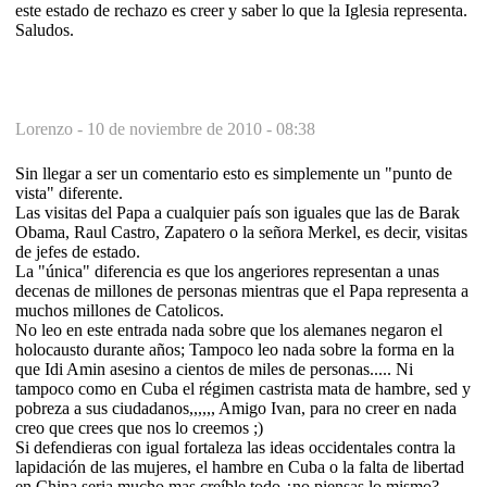
este estado de rechazo es creer y saber lo que la Iglesia representa.
Saludos.
Lorenzo -
10 de noviembre de 2010 - 08:38
Sin llegar a ser un comentario esto es simplemente un "punto de
vista" diferente.
Las visitas del Papa a cualquier país son iguales que las de Barak
Obama, Raul Castro, Zapatero o la señora Merkel, es decir, visitas
de jefes de estado.
La "única" diferencia es que los angeriores representan a unas
decenas de millones de personas mientras que el Papa representa a
muchos millones de Catolicos.
No leo en este entrada nada sobre que los alemanes negaron el
holocausto durante años; Tampoco leo nada sobre la forma en la
que Idi Amin asesino a cientos de miles de personas..... Ni
tampoco como en Cuba el régimen castrista mata de hambre, sed y
pobreza a sus ciudadanos,,,,,, Amigo Ivan, para no creer en nada
creo que crees que nos lo creemos ;)
Si defendieras con igual fortaleza las ideas occidentales contra la
lapidación de las mujeres, el hambre en Cuba o la falta de libertad
en China seria mucho mas creíble todo ¿no piensas lo mismo?