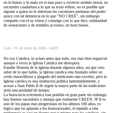
en lo bueno y lo malo en el mas puro y esctricto sentido moral, no
encuentro cuadartura a lo que su texto refiere, no es posible que
alguine a quien no le interesan las cuestiones puritanas del poder
azuce con tal demencia en lo que "NO CREE", sin embargo
comparto con el su vision y comulgo con lo que dice, solidaridad
de sensaciones y de notables acciones, en hora buena.
Cath -
01 de junio de 2006 - 04:05
No soy Catolica, lo aclaro antes que todo, soy mas bien imparcial
aunque a veces la Iglesia Catolica me desespera.
Estudie Historia de la Iglesia durante algunos años, asi que creo
saber de lo que hablo, la Iglesia catolica esta fundado sobre un
credo maravillosos y plagado del misticismo mas excelso, pero la
Iglesia catolica es una institucion politica lamentablemente, y
acusar a Juan Pablo II de seguir la mayor parte de las tradiciones
seria una perdidad de tiempo.
La burocracia eclesiastica esta podrida en gran parte sin embargo
hay buenos sacerdotes y monjas que realmente CREEN. JP II es
uno de los papas mas progresistas en los ultimos 100 años, es
logico que no aplauda a los homosexuales, el repudio a esta
preferencia es casi un dogma por si mismo para los catolicos, sin