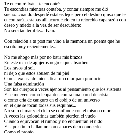
Te encontré Iván...te encontré....
Te escondías mientras contaba, y contar siempre me dió
sueño...cuando desperté estabas lejos pero el destino quiso que te
encontrará...estabas allí acurrucado en tu retorcido caparazón con
deseo y miedo a la vez de ser descubierto.
No será tan terrible.... Iván.
Con relación a tu post me vino a la memoria un poema que he
escrito muy recientemente....
No me ahogo más por no batir mis brazos
En este mar de agujeros negros que absorben
Los rayos al sol,
ni dejo que estos abusen de mi piel
Con la excusa de intensificar un color para producir
Una falsa admiración
Son los cuerpos a veces ajenos al pensamiento que los sustenta
Y se mueven como leopardos contra una pared de cristal
o como cria de canguro en el cobijo de un universo
en el que se tocan todas sus esquinas...
No solo el mar y el cielo se confunde con el mismo color
A veces las golondrinas también pierden el vuelo
Cuando equivocan el rumbo y no encuentran el nido
Y si por fin lo hallan no son capaces de reconocerlo
Como el propio