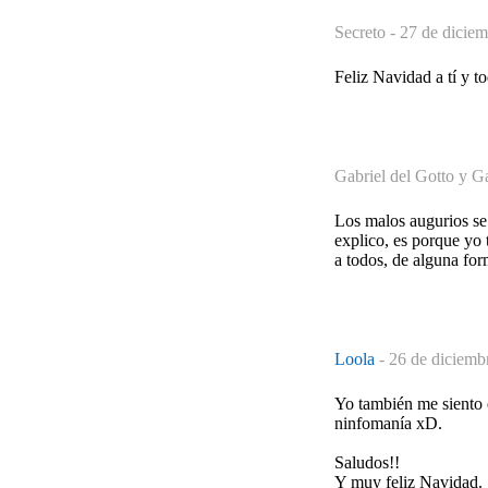
Secreto -
27 de diciem
Feliz Navidad a tí y t
Gabriel del Gotto y G
Los malos augurios se
explico, es porque yo 
a todos, de alguna for
Loola
-
26 de diciemb
Yo también me siento 
ninfomanía xD.
Saludos!!
Y muy feliz Navidad.