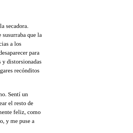
la secadora.
 susurraba que la
ias a los
desaparecer para
 y distorsionadas
ugares recónditos
mo. Sentí un
ar el resto de
mente feliz, como
so, y me puse a