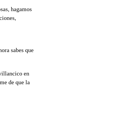
osas, hagamos
ciones,
ahora sabes que
villancico en
ome de que la