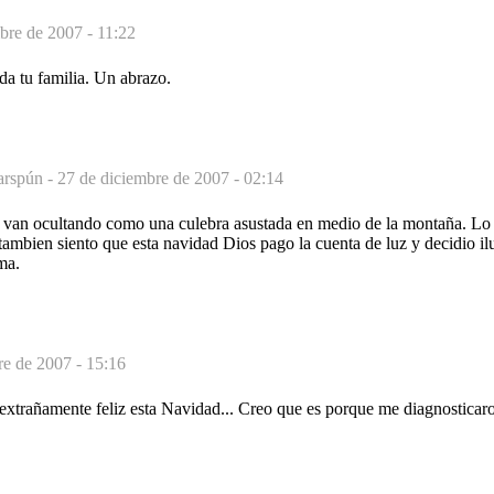
bre de 2007 - 11:22
oda tu familia. Un abrazo.
arspún -
27 de diciembre de 2007 - 02:14
 van ocultando como una culebra asustada en medio de la montaña. Lo
tambien siento que esta navidad Dios pago la cuenta de luz y decidio i
ma.
re de 2007 - 15:16
extrañamente feliz esta Navidad... Creo que es porque me diagnosticaro