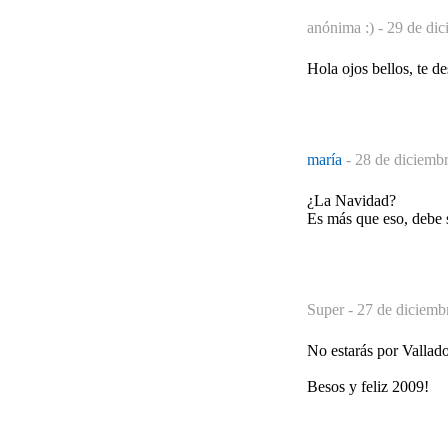
anónima :) -
29 de dic
Hola ojos bellos, te d
maría
-
28 de diciembr
¿La Navidad?
Es más que eso, debe s
Super -
27 de diciemb
No estarás por Vallad
Besos y feliz 2009!