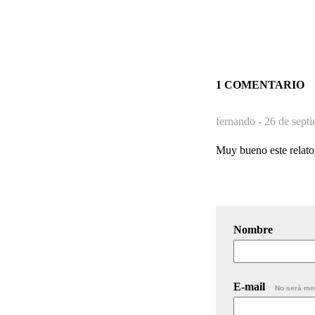
1 COMENTARIO
fernando -
26 de sept
Muy bueno este relato,
Nombre
E-mail
No será mo