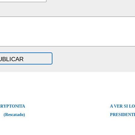
KRYPTONITA
A VER SI L
(Rescatado)
PRESIDENT