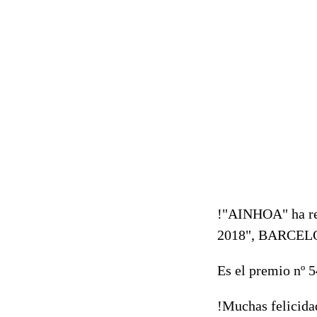
!"AINHOA" ha re
2018", BARCEL
Es el premio nº
!
Muchas felicida