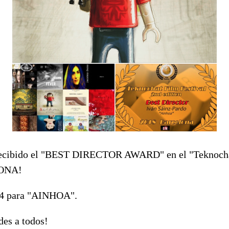
cibido el "BEST DIRECTOR AWARD" en el "Teknochat
ONA!
 54 para "AINHOA".
des
a todos!