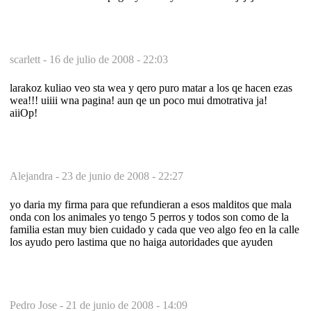
scarlett -
16 de julio de 2008 - 22:03
larakoz kuliao veo sta wea y qero puro matar a los qe hacen ezas
wea!!! uiiii wna pagina! aun qe un poco mui dmotrativa ja!
aiiOp!
Alejandra -
23 de junio de 2008 - 22:27
yo daria my firma para que refundieran a esos malditos que mala
onda con los animales yo tengo 5 perros y todos son como de la
familia estan muy bien cuidado y cada que veo algo feo en la calle
los ayudo pero lastima que no haiga autoridades que ayuden
Pedro Jose -
21 de junio de 2008 - 14:09