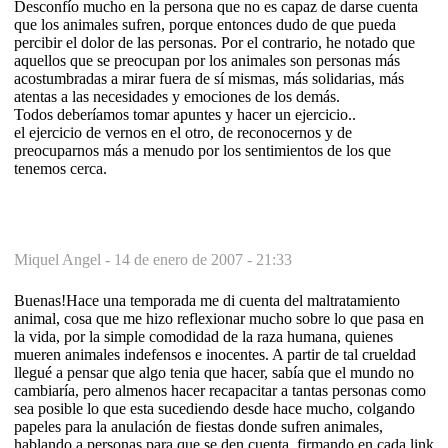
Desconfío mucho en la persona que no es capaz de darse cuenta
que los animales sufren, porque entonces dudo de que pueda
percibir el dolor de las personas. Por el contrario, he notado que
aquellos que se preocupan por los animales son personas más
acostumbradas a mirar fuera de sí mismas, más solidarias, más
atentas a las necesidades y emociones de los demás.
Todos deberíamos tomar apuntes y hacer un ejercicio..
el ejercicio de vernos en el otro, de reconocernos y de
preocuparnos más a menudo por los sentimientos de los que
tenemos cerca.
Miquel Angel -
14 de enero de 2007 - 21:33
Buenas!Hace una temporada me di cuenta del maltratamiento
animal, cosa que me hizo reflexionar mucho sobre lo que pasa en
la vida, por la simple comodidad de la raza humana, quienes
mueren animales indefensos e inocentes. A partir de tal crueldad
llegué a pensar que algo tenia que hacer, sabía que el mundo no
cambiaría, pero almenos hacer recapacitar a tantas personas como
sea posible lo que esta sucediendo desde hace mucho, colgando
papeles para la anulación de fiestas donde sufren animales,
hablando a personas para que se den cuenta, firmando en cada link