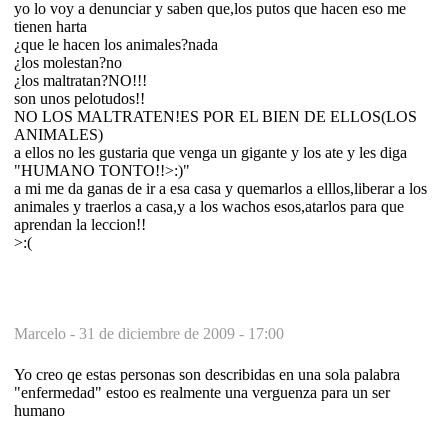
yo lo voy a denunciar y saben que,los putos que hacen eso me
tienen harta
¿que le hacen los animales?nada
¿los molestan?no
¿los maltratan?NO!!!
son unos pelotudos!!
NO LOS MALTRATEN!ES POR EL BIEN DE ELLOS(LOS
ANIMALES)
a ellos no les gustaria que venga un gigante y los ate y les diga
"HUMANO TONTO!!>:)"
a mi me da ganas de ir a esa casa y quemarlos a elllos,liberar a los
animales y traerlos a casa,y a los wachos esos,atarlos para que
aprendan la leccion!!
>:(
Marcelo -
31 de diciembre de 2009 - 17:00
Yo creo qe estas personas son describidas en una sola palabra
"enfermedad" estoo es realmente una verguenza para un ser
humano