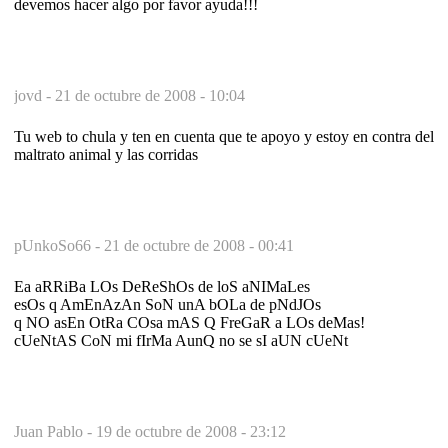
devemos hacer algo por favor ayuda!!!
jovd -
21 de octubre de 2008 - 10:04
Tu web to chula y ten en cuenta que te apoyo y estoy en contra del
maltrato animal y las corridas
pUnkoSo66 -
21 de octubre de 2008 - 00:41
Ea aRRiBa LOs DeReShOs de loS aNIMaLes
esOs q AmEnAzAn SoN unA bOLa de pNdJOs
q NO asEn OtRa COsa mAS Q FreGaR a LOs deMas!
cUeNtAS CoN mi fIrMa AunQ no se sI aUN cUeNt
Juan Pablo -
19 de octubre de 2008 - 23:12