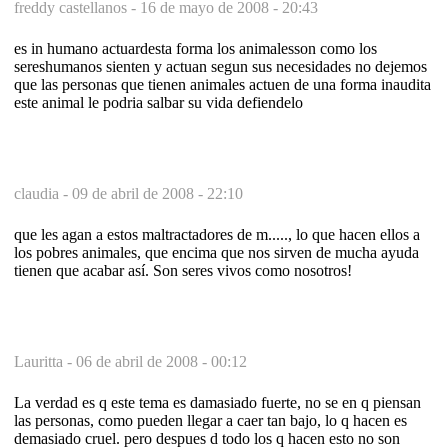
freddy castellanos -
16 de mayo de 2008 - 20:43
es in humano actuardesta forma los animalesson como los
sereshumanos sienten y actuan segun sus necesidades no dejemos
que las personas que tienen animales actuen de una forma inaudita
este animal le podria salbar su vida defiendelo
claudia -
09 de abril de 2008 - 22:10
que les agan a estos maltractadores de m....., lo que hacen ellos a
los pobres animales, que encima que nos sirven de mucha ayuda
tienen que acabar así. Son seres vivos como nosotros!
Lauritta -
06 de abril de 2008 - 00:12
La verdad es q este tema es damasiado fuerte, no se en q piensan
las personas, como pueden llegar a caer tan bajo, lo q hacen es
demasiado cruel. pero despues d todo los q hacen esto no son