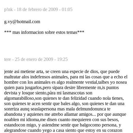
p!nk -
18 de febrero de 2009 - 01:05
g.vy@hotmail.com
*** mas informacion sobre estos temas***
tere -
25 de enero de 2009 - 19:25
jente asi metiene arta, se creen una especie de dios, que puede
maltratar alos indefensos animales, para mi las cosas que a echo el
hombre con los animales es algo realmente vestial,talbes yo nosea
quien para jusgarlos,pero sipara desire libremente m,is puntos
devista y losque siento,pàra mi lasmascotas son
algomarabilloso,son quienes te dan felizidad cuando nola tienes,
son quienes te acen sentir que bales algo, son quienes te dan una
sonrriza aunq seaslapersona mas mala delmundonunca te
abandona y aquienes me atrebo allamar amigos... por que aunque
noablen mi idioma,me disen cuanto mequieren con sus besos,
estandocon migo, y asiendme sentir que balgocomo persona, y
alegrandose cuando yego a casa siento que estoy en su corazon