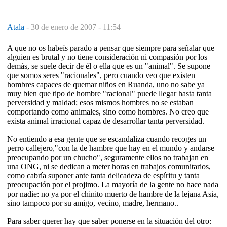
Atala
-
30 de enero de 2007 - 11:54
A que no os habeís parado a pensar que siempre para señalar que
alguien es brutal y no tiene consideración ni compasión por los
demás, se suele decir de él o ella que es un "animal". Se supone
que somos seres "racionales", pero cuando veo que existen
hombres capaces de quemar niños en Ruanda, uno no sabe ya
muy bien que tipo de hombre "racional" puede llegar hasta tanta
perversidad y maldad; esos mismos hombres no se estaban
comportando como animales, sino como hombres. No creo que
exista animal irracional capaz de desarrollar tanta perversidad.
No entiendo a esa gente que se escandaliza cuando recoges un
perro callejero,"con la de hambre que hay en el mundo y andarse
preocupando por un chucho", seguramente ellos no trabajan en
una ONG, ni se dedican a meter horas en trabajos comunitarios,
como cabría suponer ante tanta delicadeza de espíritu y tanta
preocupación por el projimo. La mayoría de la gente no hace nada
por nadie: no ya por el chinito muerto de hambre de la lejana Asia,
sino tampoco por su amigo, vecino, madre, hermano..
Para saber querer hay que saber ponerse en la situación del otro: