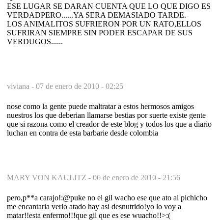
ESE LUGAR SE DARAN CUENTA QUE LO QUE DIGO ES
VERDADPERO......YA SERA DEMASIADO TARDE.
LOS ANIMALITOS SUFRIERON POR UN RATO,ELLOS
SUFRIRAN SIEMPRE SIN PODER ESCAPAR DE SUS
VERDUGOS......
viviana -
07 de enero de 2010 - 02:25
nose como la gente puede maltratar a estos hermosos amigos
nuestros los que deberian llamarse bestias por suerte existe gente
que si razona como el creador de este blog y todos los que a diario
luchan en contra de esta barbarie desde colombia
MARY VON KAULITZ -
06 de enero de 2010 - 21:56
pero,p**a carajo!:@puke no el gil wacho ese que ato al pichicho
me encantaria verlo atado hay asi desnutrido!yo lo voy a
matar!!esta enfermo!!!que gil que es ese wuacho!!>:(