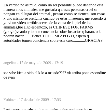
En verdad no asimilo, como un ser pensante puede dañar de esta
manera a los animales, me gustaria q a esas personas cruel se
pongan en el lugar del amimal , pensar como se sienten, son cosas
k uno mismo se pregunta cuando ve estas imagenes, me acuerdo q
yo vi un video terrible acerca de la venta de la piel de los
animales,fue algo espantozo, es CHINESE FOR FARMS
(google)veanlo y tomen conciencia sobre los actos q haran, o k
podran hacer........Tienes TODO MI APOYO, espero q
autoridades tomen conciencia sobre este caso............GRACIAS
angelica -
17 de mayo de 2009 - 13:19
sse sabe kien a sido el k lo a matado???? xk arriba pone esconditte
de ivan
Yohiner -
17 de abril de 2009 - 17:53
Luchemos por salvar a los animales todos podemos hacer