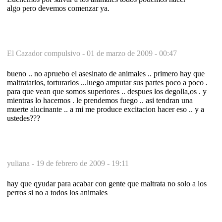
algo pero devemos comenzar ya.
El Cazador compulsivo -
01 de marzo de 2009 - 00:47
bueno .. no apruebo el asesinato de animales .. primero hay que
maltratarlos, torturarlos ...luego amputar sus partes poco a poco .
para que vean que somos superiores .. despues los degolla,os . y
mientras lo hacemos . le prendemos fuego .. asi tendran una
muerte alucinante .. a mi me produce excitacion hacer eso .. y a
ustedes???
yuliana -
19 de febrero de 2009 - 19:11
hay que qyudar para acabar con gente que maltrata no solo a los
perros si no a todos los animales