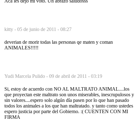
Aca les dejo mi voto. Un abrazo saludosss
kitty -
05 de junio de 2011 - 08:27
deverian de morir todas las personas qe maten y coman
ANIMALES!!!!!
Yudi Marcela Pulido -
09 de abril de 2011 - 03:19
Si, estoy de acuerdo con NO AL MALTRATO ANIMAL....los
que proyectan este maltrato son unos miserables, inescrupulosos y
sin valores....espero solo algún día pasen por lo que han pasado
todos los animales a los que han maltratado. y tanto como ustedes
espero justicia por parte del Gobierno. :( CUENTEN CON MI
FIRMA