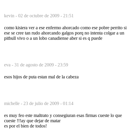
kevin -
02 de octubre de 2009 - 21:51
como kisiera ver a ese enfermo ahorcado como ese pobre perrito si
ese se cree tan rudo ahorcando galgos porq no intenta colgar a un
pitbull vivo o a un lobo canadiense aber si es q puede
eva -
31 de agosto de 2009 - 23:59
esos hijos de puta estan mal de la cabeza
michelle -
23 de julio de 2009 - 01:14
es muy feo este maltrato y consegiuran esas firmas cueste lo que
cueste !!!ay que dejar de matar
es por el bien de todos!