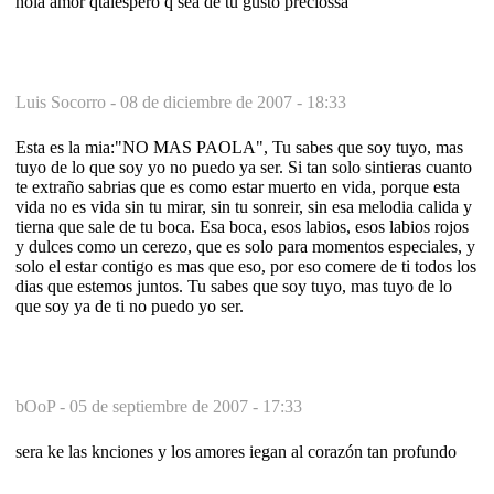
hola amor qtalespero q sea de tu gusto preciossa
Luis Socorro -
08 de diciembre de 2007 - 18:33
Esta es la mia:"NO MAS PAOLA", Tu sabes que soy tuyo, mas
tuyo de lo que soy yo no puedo ya ser. Si tan solo sintieras cuanto
te extraño sabrias que es como estar muerto en vida, porque esta
vida no es vida sin tu mirar, sin tu sonreir, sin esa melodia calida y
tierna que sale de tu boca. Esa boca, esos labios, esos labios rojos
y dulces como un cerezo, que es solo para momentos especiales, y
solo el estar contigo es mas que eso, por eso comere de ti todos los
dias que estemos juntos. Tu sabes que soy tuyo, mas tuyo de lo
que soy ya de ti no puedo yo ser.
bOoP -
05 de septiembre de 2007 - 17:33
sera ke las knciones y los amores iegan al corazón tan profundo