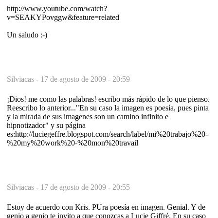
http://www.youtube.com/watch?
v=SEAKYPovggw&feature=related
Un saludo :-)
Silviacas -
17 de agosto de 2009 - 20:59
¡Dios! me como las palabras! escribo más rápido de lo que pienso.
Reescribo lo anterior..."En su caso la imagen es poesía, pues pinta
y la mirada de sus imagenes son un camino infinito e
hipnotizador" y su página
es:http://luciegeffre.blogspot.com/search/label/mi%20trabajo%20-
%20my%20work%20-%20mon%20travail
Silviacas -
17 de agosto de 2009 - 20:55
Estoy de acuerdo con Kris. PUra poesía en imagen. Genial. Y de
genio a genio te invito a que conozcas a Lucie Giffré. En su caso