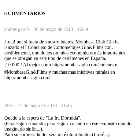
6 COMENTARIOS
andres garcía -
28 de mayo de 2013 - 16:49
Hola! por si fuera de vuestro interés, Mombasa Club Gin ha
lanzado el I Concurso de Cortometrajes Gin&Films con,
posiblemente, uno de los premios económicos más importantes
que se otorgan en este tipo de certámenes en España.
¡10.000 ! Al mejor corto http://mombasagin.com/concurso/
#MombasaGin&Films y muchas más inicitivas míralas en
http://mombasagin.com/
Priss -
27 de mayo de 2013 - 21:46
Quedo a la espera de "La Ira Dormida".
(Para seguir soñando, para seguir volando en ese exquisito mundo
imaginario sinfín...).
Para su sorpresa lindo, será un éxito rotundo. (Lo sé...).